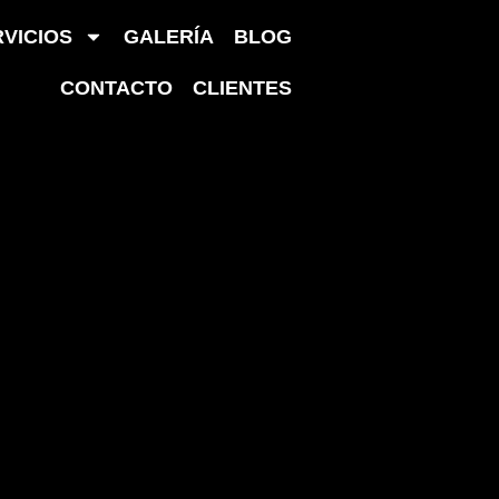
VICIOS
GALERÍA
BLOG
Inicio
CONTACTO
CLIENTES
Sobre
Nosotros
Sesiones
Productos
Servicios
Galería
Blog
Contacto